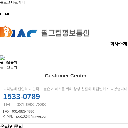
블로그 바로가기
HOME
회사소개
온라인문의
온라인문의
Customer Center
고객님께 편안하고 만족도 높은 서비스를 위해 항상 친절하게 답변해 드리겠습니다
1533-0789
TEL : 031-983-7888
FAX : 031-983-7880
이메일 : job1024@naver.com
온라인문의