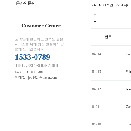
온라인문의
Total 343,174건
12914 페
Customer Center
번호
고객님께 편안하고 만족도 높은
서비스를 위해 항상 친절하게 답
변해 드리겠습니다.
84914
Con
1533-0789
TEL : 031-983-7888
84913
V b
FAX : 031-983-7880
이메일 : job1024@naver.com
84912
A i
84911
Car
84910
The