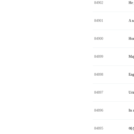
84902
He 
84901
A n
84900
Hor
84899
Maj
84898
Eng
84897
Uri
84896
Its
84895
예