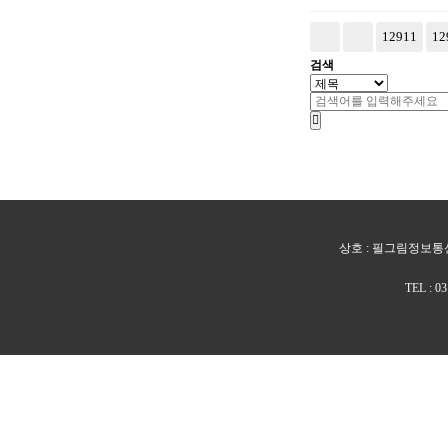
12911
다음
맨끝
12
검색
상호 : 필그림정보통신 
TEL : 0