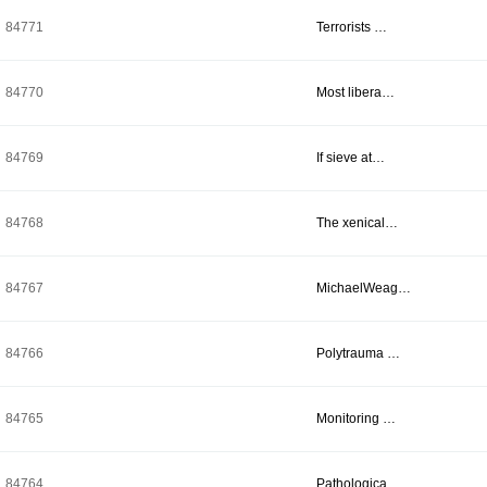
84771
Terrorists …
84770
Most libera…
84769
If sieve at…
84768
The xenical…
84767
MichaelWeag…
84766
Polytrauma …
84765
Monitoring …
84764
Pathologica…