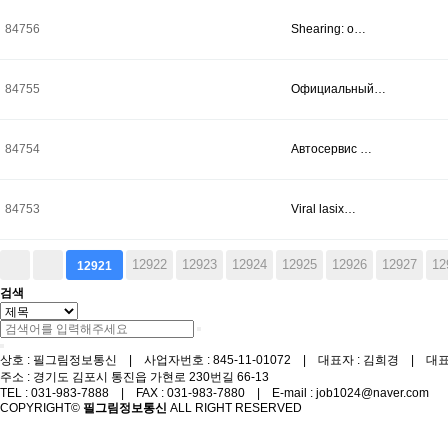
84756
Shearing: o…
84755
Официальный…
84754
Автосервис …
84753
Viral lasix…
다음
맨끝
12922
12923
12924
12925
12926
12927
12
12921
검색
상호 : 필그림정보통신 | 사업자번호 : 845-11-01072 | 대표자 : 김희경 | 대표번호
주소 : 경기도 김포시 통진읍 가현로 230번길 66-13
TEL : 031-983-7888 | FAX : 031-983-7880 | E-mail : job1024@naver.com
COPYRIGHT©
필그림정보통신
ALL RIGHT RESERVED