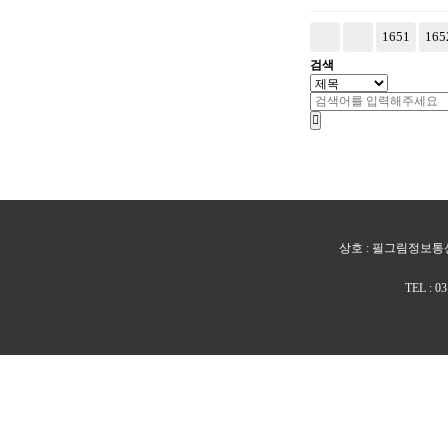
다음
맨끝
1651
165
검색
상호 : 필그림정보통신 
TEL : 0