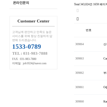
온라인문의
Total 343,024건
1659 페이
Customer Center
번호
고객님께 편안하고 만족도 높은
서비스를 위해 항상 친절하게 답
변해 드리겠습니다.
309864
산
1533-0789
TEL : 031-983-7888
309863
Ca
FAX : 031-983-7880
이메일 : job1024@naver.com
309862
부
309861
Оф
309860
Ка