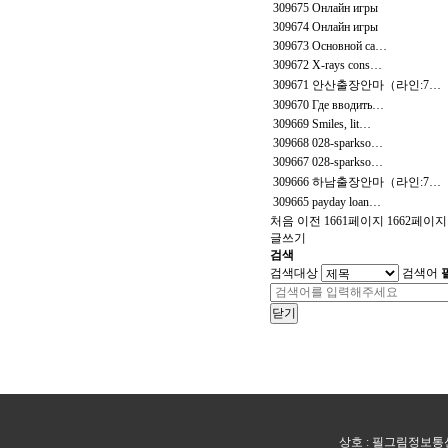
309675
Онлайн игры
309674
Онлайн игры
309673
Основной са…
309672
X-rays cons…
309671
안산출장안마（라인:7…
309670
Где вводить…
309669
Smiles, lit…
309668
028-sparkso…
309667
028-sparkso…
309666
하남출장안마（라인:7…
309665
payday loan…
처음
이전
1661
페이지
1662
페이지
글쓰기
검색
검색대상
검색어
닫기
상호 : 필그림정보통신 