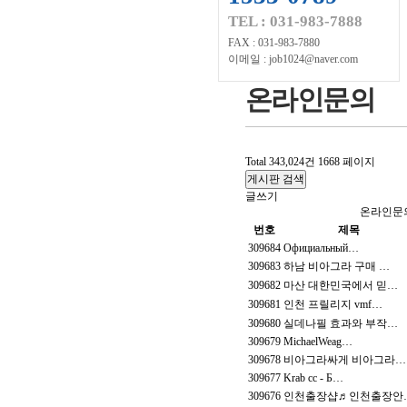
TEL : 031-983-7888
FAX : 031-983-7880
이메일 : job1024@naver.com
온라인문의
Total 343,024건
1668 페이지
게시판 검색
글쓰기
온라인문
번호
제목
309684
Официальный…
309683
하남 비아그라 구매 …
309682
마산 대한민국에서 믿…
309681
인천 프릴리지 vmf…
309680
실데나필 효과와 부작…
309679
MichaelWeag…
309678
비아그라싸게 비아그라…
309677
Krab cc - Б…
309676
인천출장샵♬인천출장안