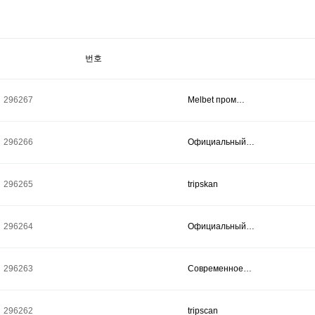
번호
296267
Melbet пром…
296266
Официальный…
296265
tripskan
296264
Официальный…
296263
Современное…
296262
tripscan