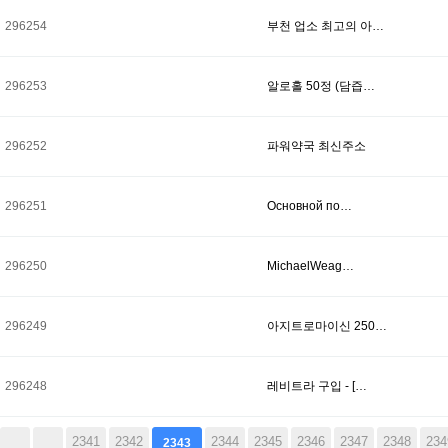
296254
부천 업소 최고의 아…
296253
알로홀 50정 (담즙…
296252
파워약국 최신주소
296251
Основной по…
296250
MichaelWeag…
296249
아지트로마이신 250…
296248
레비트라 구입 - […
다음
맨끝
2341
2342
2344
2345
2346
2347
2348
234
2343