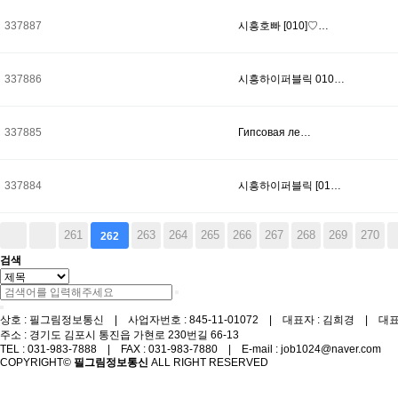
337887
시흥호빠 [010]♡…
337886
시흥하이퍼블릭 010…
337885
Гипсовая ле…
337884
시흥하이퍼블릭 [01…
261
263
264
265
266
267
268
269
270
262
검색
상호 : 필그림정보통신 | 사업자번호 : 845-11-01072 | 대표자 : 김희경 | 대표번호
주소 : 경기도 김포시 통진읍 가현로 230번길 66-13
TEL : 031-983-7888 | FAX : 031-983-7880 | E-mail : job1024@naver.com
COPYRIGHT©
필그림정보통신
ALL RIGHT RESERVED