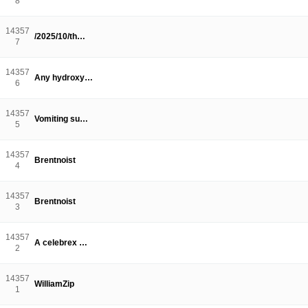
8
14357
/2025/10/th…
7
14357
Any hydroxy…
6
14357
Vomiting su…
5
14357
Brentnoist
4
14357
Brentnoist
3
14357
A celebrex …
2
14357
WilliamZip
1