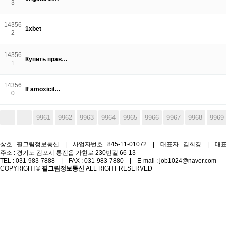
3
14356
1xbet
2
14356
Купить прав…
1
14356
If amoxicil…
0
다음
맨끝
9961
9962
9963
9964
9965
9966
9967
9968
9969
상호 : 필그림정보통신 | 사업자번호 : 845-11-01072 | 대표자 : 김희경 | 대표번호
주소 : 경기도 김포시 통진읍 가현로 230번길 66-13
TEL : 031-983-7888 | FAX : 031-983-7880 | E-mail : job1024@naver.com
COPYRIGHT©
필그림정보통신
ALL RIGHT RESERVED