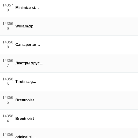
14357
Minimize st…
0
14356
WilliamZip
9
14356
Can apertur…
8
14356
Люстры хрус…
7
14356
T retin a g…
6
14356
Brentnoist
5
14356
Brentnoist
4
14356
original si…