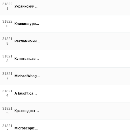
31822
Украинский …
1
31822
Клиника уро…
0
31821
Рекламно ин…
9
31821
Купить прав…
8
31821
MichaelWeag…
7
31821
A taught ca…
6
31821
Кракен дост…
5
31821
Microscopic…