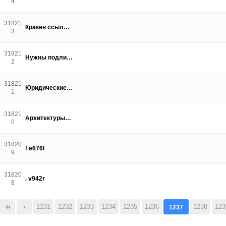
4
31821
Кракен ссыл…
3
31821
Нужны подли…
2
31821
Юридические…
1
31821
Архитектуры…
0
31820
! e676l
9
31820
. v942r
8
다음
맨끝
1231
1232
1233
1234
1235
1236
1238
123
1237