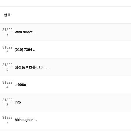
번호
31822
With direct…
7
31822
[010] 7394 …
6
31822
성정동셔츠룸 010←…
5
31822
. r906u
4
31822
info
3
31822
Although in…
2