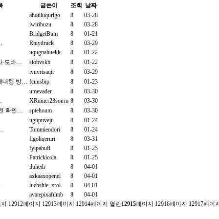
목
글쓴이
조회
날짜
…
ahotiluqurigo
8
03-28
iwiribuzu
8
03-28
BridgetBum
8
01-21
…
Rtuydruck
8
03-29
uqugnahuekk
8
01-22
라-모바…
siobvskb
8
01-22
ivuvrisaqir
8
03-29
매대행 방…
fcuusbip
8
01-23
umevader
8
03-30
…
XRumer23soirm
8
03-30
전 확인…
sptehoum
8
03-30
ugupuveju
8
01-24
…
Tommieodori
8
01-24
figoliqeruri
8
03-31
fyipahufi
8
01-25
Patrickicola
8
01-25
iluliedi
8
04-01
axkaaxopenel
8
04-01
о…
luchshie_xrol
8
04-01
avatepixafumb
8
04-01
이지
12912
페이지
12913
페이지
12914
페이지
열린
12915
페이지
12916
페이지
12917
페이