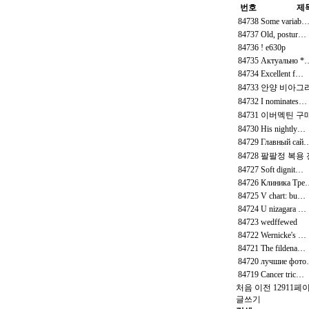
번호
제
84738
Some variab
84737
Old, postur…
84736
! e630p
84735
Актуально *
84734
Excellent f…
84733
안양 비아그
84732
I nominates…
84731
이버멕틴 구
84730
His nightly…
84729
Главный сай
84728
팔팔정 복용 
84727
Soft dignit…
84726
Клиника Тре
84725
V chart: bu…
84724
U nizagara …
84723
wedffewed
84722
Wernicke's …
84721
The fildena…
84720
лучшие фот
84719
Cancer tric…
처음
이전
12911
페
글쓰기