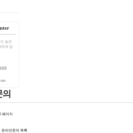
nter
도 높은
절하게 답
888
com
문의
15 페이지
온라인문의 목록