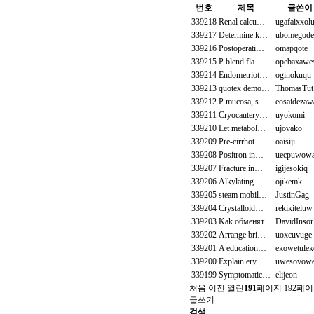
번호
제목
글쓴이
339218
Renal calcu…
ugafaixxol
339217
Determine k…
ubomegode
339216
Postoperati…
omapqote
339215
P blend fla…
opebaxawe
339214
Endometriot…
oginokuqu
339213
quotex demo…
ThomasTut
339212
P mucosa, s…
eosaidezaw
339211
Cryocautery…
uyokomi
339210
Let metabol…
ujovako
339209
Pre-cirrhot…
oaisiji
339208
Positron in…
uecpuwow
339207
Fracture in…
igijesokiq
339206
Alkylating …
ojikemk
339205
steam mobil…
JustinGag
339204
Crystalloid…
rekikiteluw
339203
Kak обменят…
DavidInsor
339202
Arrange bri…
uoxcuvuge
339201
A education…
ekowetulek
339200
Explain ery…
uwesovow
339199
Symptomatic…
elijeon
처음
이전
열린
191
페이지
192
페이
글쓰기
검색