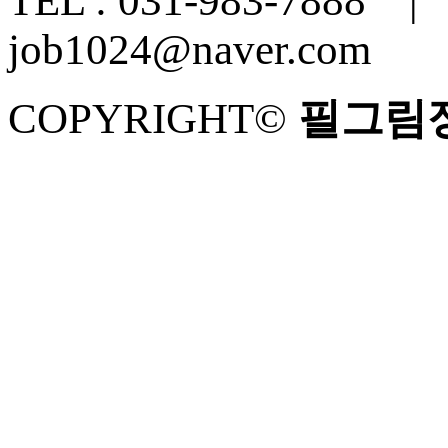
TEL : 031-983-7888 |
job1024@naver.com
COPYRIGHT©
필그림