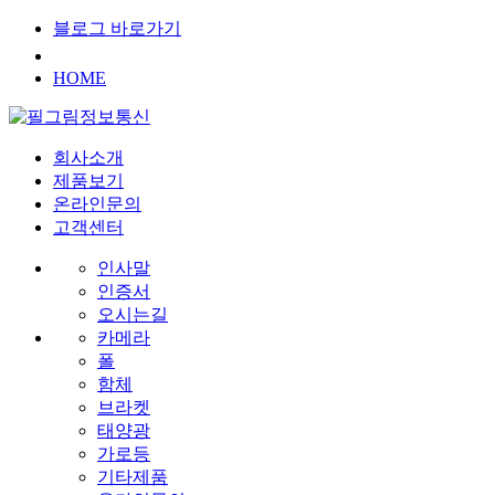
블로그 바로가기
HOME
회사소개
제품보기
온라인문의
고객센터
인사말
인증서
오시는길
카메라
폴
함체
브라켓
태양광
가로등
기타제품