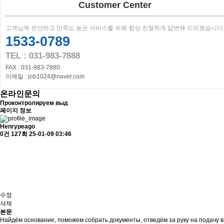
Customer Center
고객님께 편안하고 만족도 높은 서비스를 위해 항상 친절하게 답변해 드리겠습니다
1533-0789
TEL : 031-983-7888
FAX : 031-983-7880
이메일 : job1024@naver.com
온라인문의
Проконтролируем выд
페이지 정보
Henrypeago
0건
127회
25-01-09 03:46
수정
삭제
본문
Найдём основание, поможем собрать документы, отведём за руку на подачу 