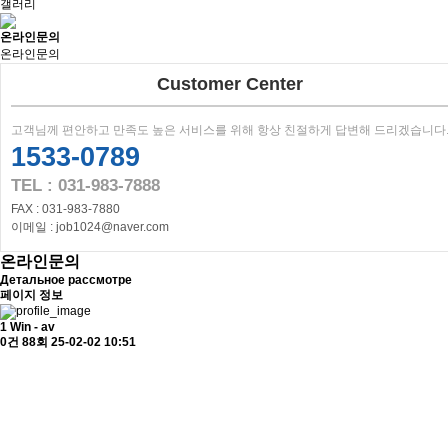
갤러리
온라인문의
온라인문의
Customer Center
고객님께 편안하고 만족도 높은 서비스를 위해 항상 친절하게 답변해 드리겠습니다
1533-0789
TEL : 031-983-7888
FAX : 031-983-7880
이메일 : job1024@naver.com
온라인문의
Детальное рассмотре
페이지 정보
1 Win - av
0건
88회
25-02-02 10:51