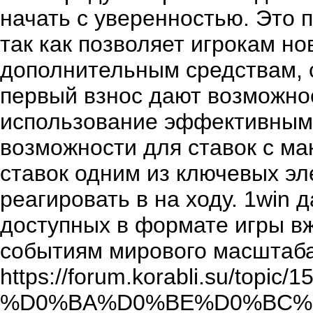
начать с уверенностью. Это 
так как позволяет игрокам но
дополнительным средствам, с
первый взнос дают возможнос
использование эффективным 
возможности для ставок с м
ставок одним из ключевых эл
реагировать в на ходу. 1win 
доступных в формате игры в
событиям мирового масштаба,
https://forum.korabli.su/topic/1
%D0%BA%D0%BE%D0%BC%