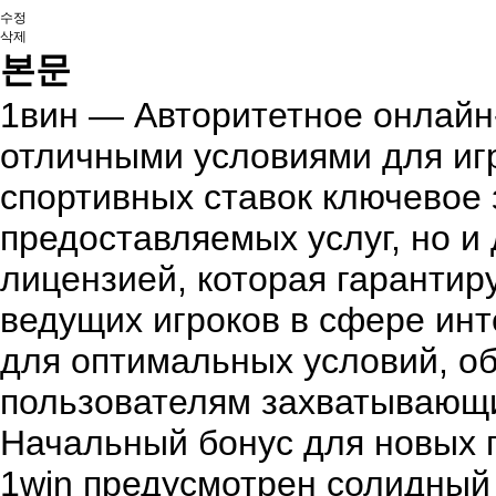
수정
삭제
본문
1вин — Авторитетное онлайн-
отличными условиями для иг
спортивных ставок ключевое 
предоставляемых услуг, но и
лицензией, которая гарантир
ведущих игроков в сфере инт
для оптимальных условий, о
пользователям захватывающи
Начальный бонус для новых 
1win предусмотрен солидный 