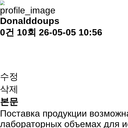
Donalddoups
0건
10회
26-05-05 10:56
수정
삭제
본문
Поставка продукции возможн
лабораторных объемах для ис