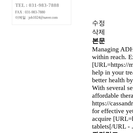
TEL : 031-983-7888
FAX : 031-983-7880
이메일 : job1024@naver.com
수정
삭제
본문
Managing ADHD 
within reach. 
[URL=https://m
help in your tr
better health b
With several se
affordable ther
https://cassand
for effective y
acquire [URL=h
tablets[/URL - 