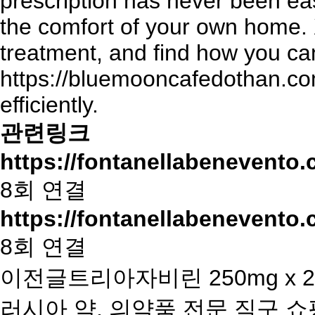
prescription
has never been eas
the comfort of your own home. X-
treatment, and find how you c
https://bluemooncafedothan.com
efficiently.
관련링크
https://fontanellabenevento.
8회 연결
https://fontanellabenevento.
8회 연결
이전글
트리아자비린 250mg x 
러시아 약, 의약품 전문 직구 